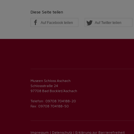
Diese Seite teilen
Auf Facebook teilen
Auf Twitter teilen
Museen Schloss Aschach
Schlossstraße 24
97708 Bad Bocklet/Aschach
Telefon: 09708 704188-20
Fax: 09708 704188-50
Impressum
|
Datenschutz
|
Erklärung zur Barrierefreiheit