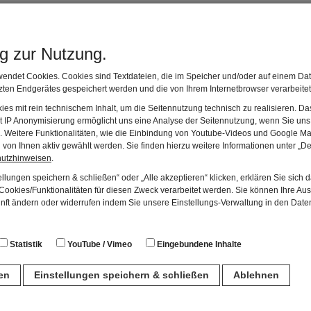
üre
.21 MB)
ng zur Nutzung.
endet Cookies. Cookies sind Textdateien, die im Speicher und/oder auf einem Dat
Museen Schloss Aschach
ten Endgerätes gespeichert werden und die von Ihrem Internetbrowser verarbeite
es mit rein technischem Inhalt, um die Seitennutzung technisch zu realisieren. 
Ceratiten sind durch eine kurzfristig geöffnete M
t IP Anonymisierung ermöglicht uns eine Analyse der Seitennutzung, wenn Sie uns 
Tethys-Meer in das Binnenmeer des Germanischen B
en. Weitere Funktionalitäten, wie die Einbindung von Youtube-Videos und Google Ma
nur kurzfristig existierte, entwickelten die Einwand
von Ihnen aktiv gewählt werden. Sie finden hierzu weitere Informationen unter „De
hutzhinweisen
.
im Muschelkalk-Meer gab. Sie überschritten somit d
und dem Binnenmeer, wurden „sesshaft“ und passte
llungen speichern & schließen“ oder „Alle akzeptieren“ klicken, erklären Sie sich 
ookies/Funktionalitäten für diesen Zweck verarbeitet werden. Sie können Ihre Aus
Entwicklungen an.
unft ändern oder widerrufen indem Sie unsere Einstellungs-Verwaltung in den Dat
Der Einwanderer ist ein Ceratites atavus und quasi de
im Durchmesser. Sein Nachfahre ist der Ceratites s
Statistik
YouTube / Vimeo
Eingebundene Inhalte
fast zehnmal so groß wie sein Vorfahre. Die Cerati
Muschelkalks ausgestorben.
ren
Einstellungen speichern & schließen
Ablehnen
n
Die beiden Ceratiten werden im Graf-Luxburg-Mus