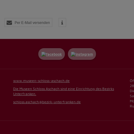
Per E-Mail versenden
www.museen-schloss-aschach.de
Öf
28
Die Museen Schloss Aschach sind eine Einrichtung des Bezirks
Di
Unterfranken.
Sa
Mo
schloss.aschach@bezirk-unterfranken.de
Ru