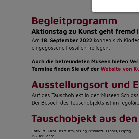
Notwendig
Begleitprogramm
Diese Cookies sind 
gespeichert. Ledigli
Aktionstag zu Kunst geht fremd 
Statistik
Am
18. September 2022
können sich Kinder
Diese Website nutzt 
eingegossene Fossilien freilegen.
werden ausschließli
die Funktion Anonym
Auch die befreundeten Museen bieten Vera
auf unserer Interne
Termine finden Sie auf der
Website von K
YouTube / Vi
Ausstellungsort und E
Videos werden über
Datenschutzmodus. D
Website speichert, 
Auf das Tauschobjekt in den Museen Schloss
Der Besuch des Tauschobjekts ist im regulären
Eingebundene
Optional sind exter
Tauschobjekt aus den
sein oder auch Anw
Entwurf Oskar Herrfurth, Verlag Pestalozzi-Fröbel, Leipzig
1920er Jahre